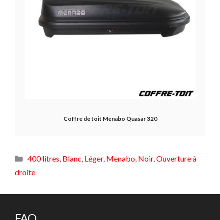
Coffre de toit Menabo Quasar 320
Catégories
400 litres
,
Blanc
,
Léger
,
Menabo
,
Noir
,
Ouverture à
droite
FAQ