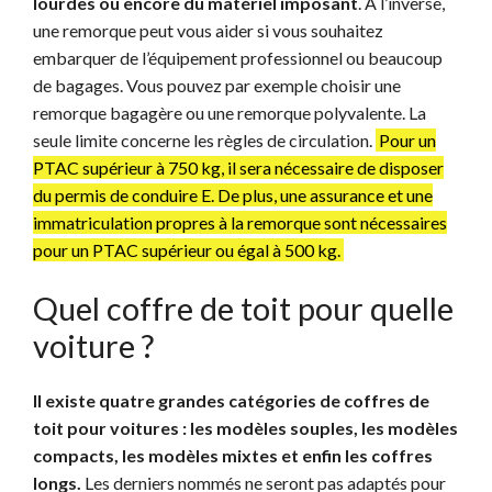
lourdes ou encore du matériel imposant
. À l’inverse,
une remorque peut vous aider si vous souhaitez
embarquer de l’équipement professionnel ou beaucoup
de bagages. Vous pouvez par exemple choisir une
remorque bagagère ou une remorque polyvalente. La
seule limite concerne les règles de circulation.
Pour un
PTAC supérieur à 750 kg, il sera nécessaire de disposer
du permis de conduire E. De plus, une assurance et une
immatriculation propres à la remorque sont nécessaires
pour un PTAC supérieur ou égal à 500 kg.
Quel coffre de toit pour quelle
voiture ?
Il existe quatre grandes catégories de coffres de
toit pour voitures : les modèles souples, les modèles
compacts, les modèles mixtes et enfin les coffres
longs.
Les derniers nommés ne seront pas adaptés pour