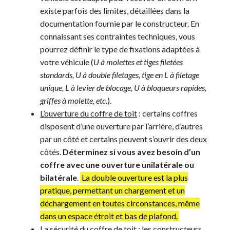
existe parfois des limites, détaillées dans la
documentation fournie par le constructeur. En
connaissant ses contraintes techniques, vous
pourrez définir le type de fixations adaptées à
votre véhicule (
U à molettes et tiges filetées
standards, U à double filetages, tige en L à filetage
unique, L à levier de blocage, U à bloqueurs rapides,
griffes à molette, etc.
).
L’ouverture du coffre de toit
: certains coffres
disposent d’une ouverture par l’arrière, d’autres
par un côté et certains peuvent s’ouvrir des deux
côtés.
Déterminez si vous avez besoin d’un
coffre avec une ouverture unilatérale ou
bilatérale
.
La double ouverture est la plus
pratique, permettant un chargement et un
déchargement en toutes circonstances, même
dans un espace étroit et bas de plafond.
La sécurité du coffre de toit
: les constructeurs