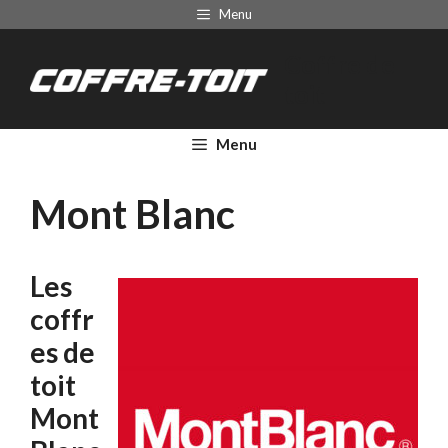
Aller
Menu
au
Coffre de
contenu
toit
Menu
Mont Blanc
Les
coffr
es de
toit
Mont