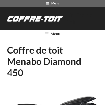
Aller
Menu
au
Coffre de
contenu
toit
Menu
Coffre de toit
Menabo Diamond
450