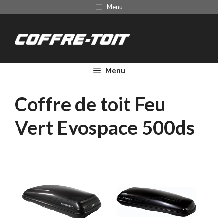
Aller
Menu
au
Coffre de
contenu
toit
Menu
Coffre de toit Feu
Vert Evospace 500ds