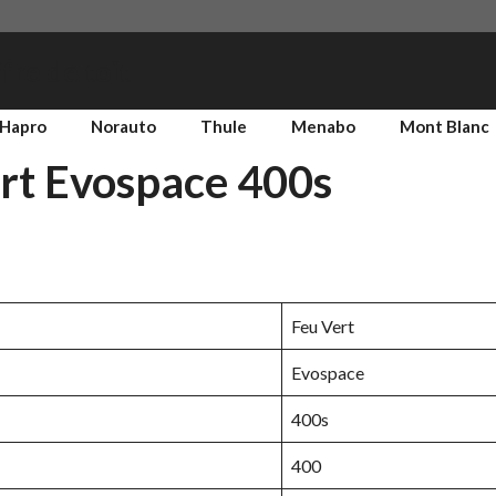
fre de toit
Hapro
Norauto
Thule
Menabo
Mont Blanc
ert Evospace 400s
Feu Vert
Evospace
400s
400