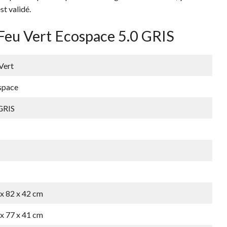
st validé.
 Feu Vert Ecospace 5.0 GRIS
Vert
space
GRIS
x 82 x 42 cm
x 77 x 41 cm