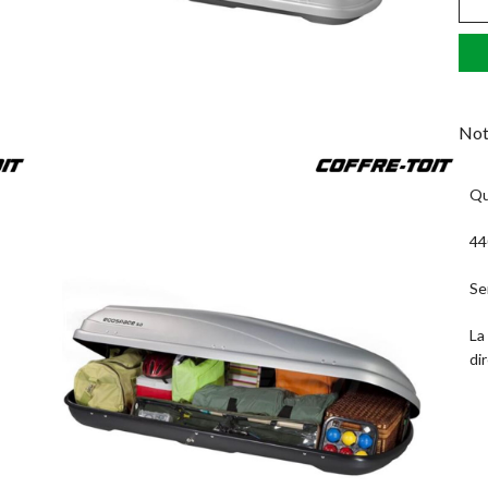
Not
Qu
44
Se
La
di