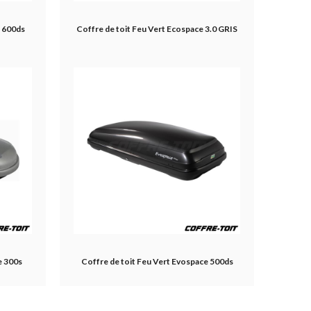
e 600ds
Coffre de toit Feu Vert Ecospace 3.0 GRIS
e 300s
Coffre de toit Feu Vert Evospace 500ds