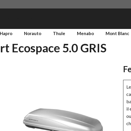
fre de toit
Hapro
Norauto
Thule
Menabo
Mont Blanc
ert Ecospace 5.0 GRIS
Fe
Le
ca
ba
il
ou
ch