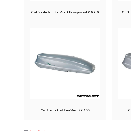
Coffre de toit Feu Vert Ecospace 4.0 GRIS
Coffr
Coffre de toit Feu Vert SX 600
C
Catégories