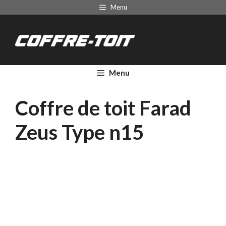
Aller
Menu
au
Coffre de
contenu
toit
Menu
Coffre de toit Farad
Zeus Type n15