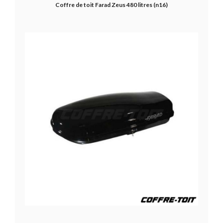
Coffre de toit Farad Zeus 480 litres (n16)