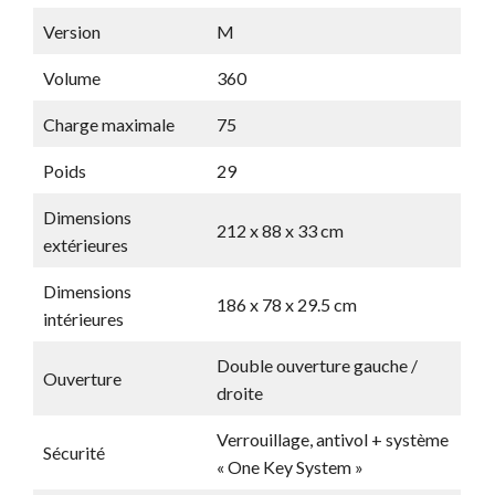
Version
M
Volume
360
Charge maximale
75
Poids
29
Dimensions
212 x 88 x 33 cm
extérieures
Dimensions
186 x 78 x 29.5 cm
intérieures
Double ouverture gauche /
Ouverture
droite
Verrouillage, antivol + système
Sécurité
« One Key System »